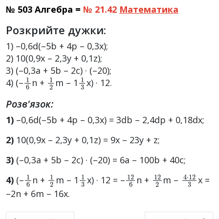
№ 503 Алгебра =
№ 21.42
Математика
Розкрийте дужки:
1) –0,6d(–5b + 4р – 0,3х);
2) 10(0,9х – 2,3у + 0,1z);
3) (–0,3а + 5b – 2с) · (–20);
1
6
1
2
1
3
4) (–
n +
m – 1
x) · 12.
Розв'язок:
1)
–0,6d(–5b + 4р – 0,3х) = 3db – 2,4dp + 0,18dx;
2)
10(0,9х – 2,3у + 0,1z) = 9x – 23y + z;
3)
(–0,3а + 5b – 2с) · (–20) = 6a – 100b + 40c;
1
6
1
2
1
3
12
6
12
2
4
·
12
3
4)
(–
n +
m – 1
x) · 12 = –
n +
m –
x =
–2n + 6m – 16x.