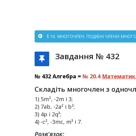
§ 10. МНОГОЧЛЕН. ПОДІБНІ ЧЛЕНИ МНОГО
Завдання № 432
№ 432 Алгебра =
№ 20.4
Математик
Складіть многочлен з одночл
1) 5m², -2m і 3;
2) 7ab, -2a² і b²;
3) 4p і 2q³;
4) -c², -3mc, m³ і 7.
Розв'язок: