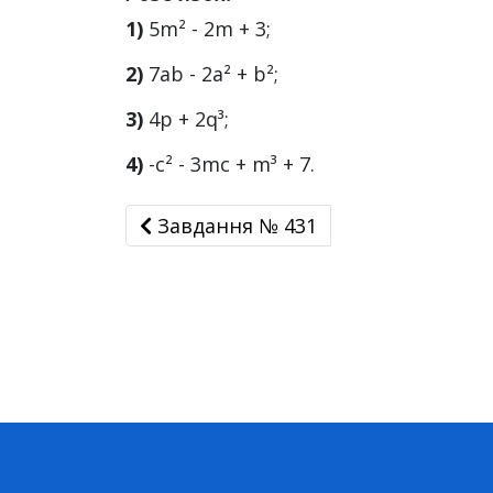
1)
5m² - 2m + 3;
2)
7ab - 2a² + b²;
3)
4p + 2q³;
4)
-c² - 3mc + m³ + 7.
Завдання № 431
Завдання № 431