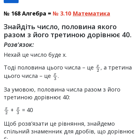
№ 168 Алгебра =
№ 3.10
Математика
Знайдіть число, половина якого
разом з його третиною дорівнює 40.
Розв'язок:
Нехай це число буде х.
x
2
Тоді половина цього числа – це
, а третина
x
3
цього числа – це
.
За умовою, половина числа разом з його
третиною дорівнює 40:
x
2
x
3
+
= 40
Щоб розв’язати це рівняння, знайдемо
спільний знаменник для дробів, що дорівнює
6: