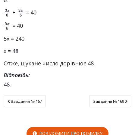
3
x
6
2
x
6
+
= 40
5
x
6
= 40
5х = 240
х = 48
Отже, шукане число дорівнює 48.
Відповідь:
48.
Завдання № 167
Завдання № 169
Завдання № 167
Завдання № 169
ПОВІДОМИТИ ПРО ПОМИЛКУ