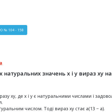
Ю № 104 - 158
а
ких натуральних значень х і у вираз ху 
зу ху, де х і у є натуральними числами і задово
л.
атуральним числом. Тоді вираз ху стає a(13 − a).