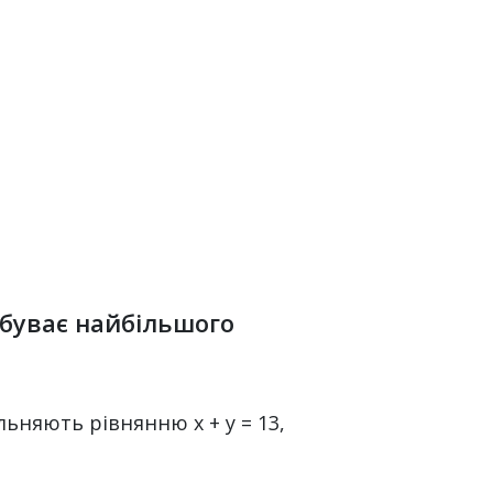
набуває найбільшого
льняють рівнянню x + y = 13,