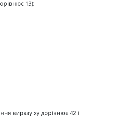
орівнює 13):
ення виразу xy дорівнює 42 і