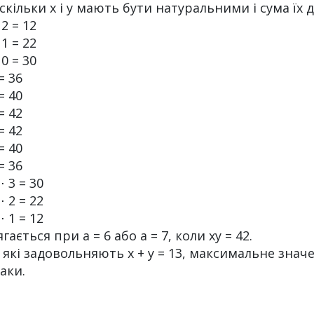
скільки х і у мають бути натуральними і сума їх д
12 = 12
11 = 22
10 = 30
 = 36
 = 40
 = 42
 = 42
 = 40
 = 36
⋅ 3 = 30
⋅ 2 = 22
⋅ 1 = 12
ється при a = 6 або a = 7, коли xy = 42.
, які задовольняють x + y = 13, максимальне знач
паки.