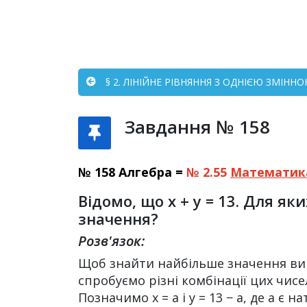
§ 2. ЛІНІЙНЕ РІВНЯННЯ З ОДНІЄЮ ЗМІННО
Завдання № 158
№ 158 Алгебра =
№ 2.55
Математик
Відомо, що х + у = 13. Для я
значення?
Розв'язок:
Щоб знайти найбільше значення вира
спробуємо різні комбінації цих чисе
Позначимо x = a і y = 13 − a, де а є н