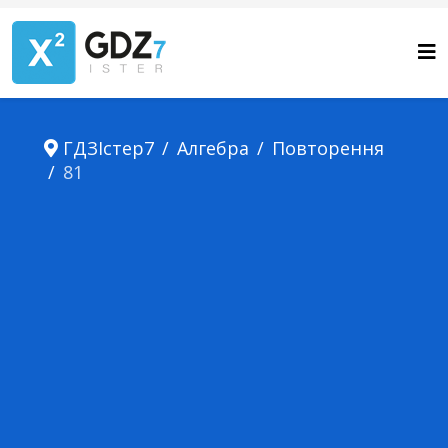
ГДЗІстер7
Алгебра
Повторення
81