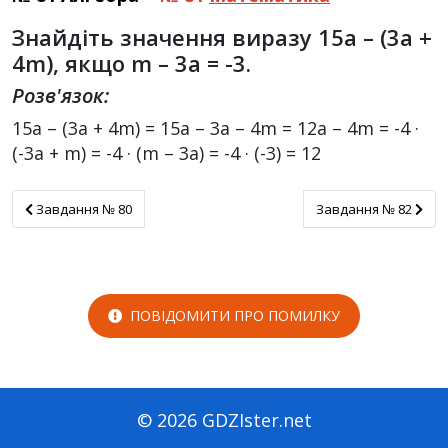
Знайдіть значення виразу 15a – (3a +
4m), якщо m – 3a = -3.
Розв'язок:
15a – (3a + 4m) = 15a – 3a – 4m = 12a – 4m = -4 ·
(-3a + m) = -4 · (m – 3a) = -4 · (-3) = 12
Завдання № 80
Завдання № 82
Завдання № 80
Завдання № 82
ПОВІДОМИТИ ПРО ПОМИЛКУ
© 2026 GDZIster.net