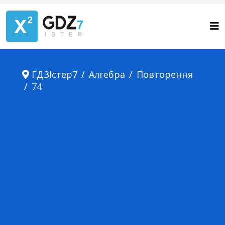
ГДЗІстер7
Алгебра
Повторення
74