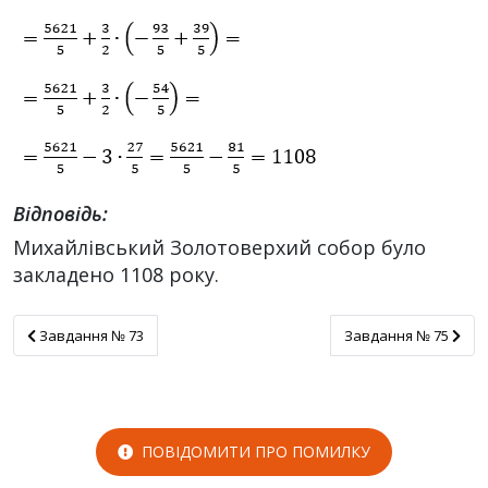
Відповідь:
Михайлівський Золотоверхий собор було
закладено 1108 року.
Завдання № 73
Завдання № 75
Завдання № 73
Завдання № 75
ПОВІДОМИТИ ПРО ПОМИЛКУ