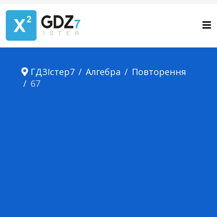
ГДЗІстер7
Алгебра
Повторення
67