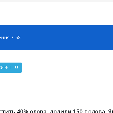
ення
58
 № 1 - 83
стить 40% олова, долили 150 г олова. 