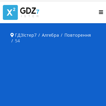
ГДЗІстер7
Алгебра
Повторення
54