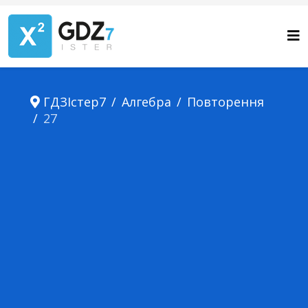
ГДЗІстер7
Алгебра
Повторення
27