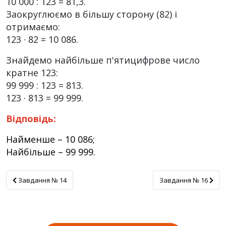
10 000 : 123 = 81,3.
Заокруглюємо в більшу сторону (82) і
отримаємо:
123 · 82 = 10 086.
Знайдемо найбільше п'ятицифрове число
кратне 123:
99 999 : 123 = 813.
123 · 813 = 99 999.
Відповідь:
Найменше – 10 086;
Найбільше – 99 999.
Завдання № 14
Завдання № 16
Завдання № 14
Завдання № 16