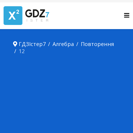
ГДЗІстер7
Алгебра
Повторення
12